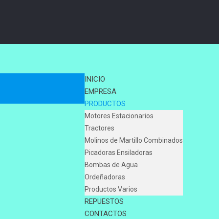
INICIO
EMPRESA
PRODUCTOS
Motores Estacionarios
Tractores
Molinos de Martillo Combinados
Picadoras Ensiladoras
Bombas de Agua
Ordeñadoras
Productos Varios
REPUESTOS
CONTACTOS