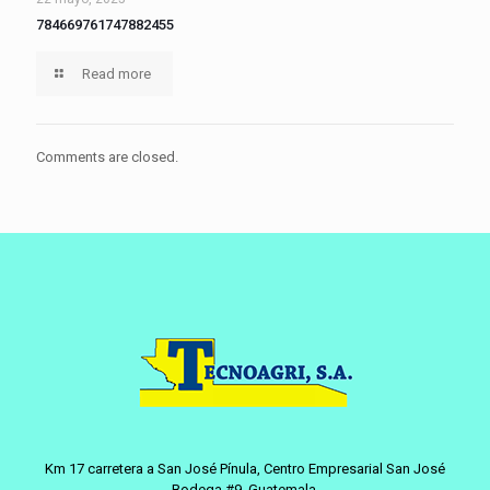
784669761747882455
Read more
Comments are closed.
Km 17 carretera a San José Pínula, Centro Empresarial San José
Bodega #9, Guatemala.