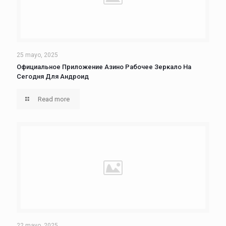
25 mayo, 2025
Официальное Приложение Азино Рабочее Зеркало На
Сегодня Для Андроид
Read more
22 mayo, 2025