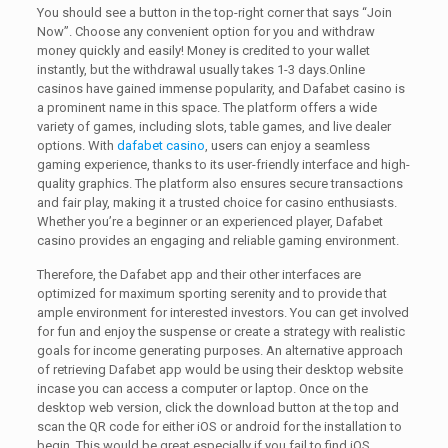
You should see a button in the top-right corner that says “Join
Now”. Choose any convenient option for you and withdraw
money quickly and easily! Money is credited to your wallet
instantly, but the withdrawal usually takes 1-3 days.Online
casinos have gained immense popularity, and Dafabet casino is
a prominent name in this space. The platform offers a wide
variety of games, including slots, table games, and live dealer
options. With
dafabet casino
, users can enjoy a seamless
gaming experience, thanks to its user-friendly interface and high-
quality graphics. The platform also ensures secure transactions
and fair play, making it a trusted choice for casino enthusiasts.
Whether you’re a beginner or an experienced player, Dafabet
casino provides an engaging and reliable gaming environment.
Therefore, the Dafabet app and their other interfaces are
optimized for maximum sporting serenity and to provide that
ample environment for interested investors. You can get involved
for fun and enjoy the suspense or create a strategy with realistic
goals for income generating purposes. An alternative approach
of retrieving Dafabet app would be using their desktop website
incase you can access a computer or laptop. Once on the
desktop web version, click the download button at the top and
scan the QR code for either iOS or android for the installation to
begin. This would be great especially if you fail to find iOS